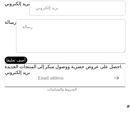
بريد إلكتروني
م
رسالة
جهزة اللابتوب
سم
سياسة الاسترجاع
اع
سياسة الخصوصية
ة
شروط الخدمة
الرأ
أضف تعليقا
شحن
س
احصل على عروض حصرية ووصول مبكر إلى المنتجات الجديدة.
اتصال
بريد إلكتروني
إشعار قانوني
الشروط والسياسات
ج
ه
ز
ة