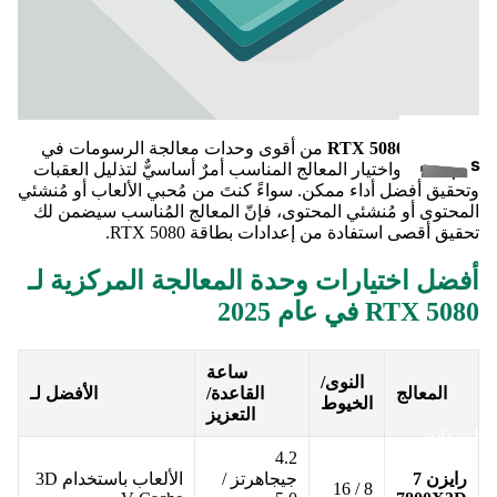
ب
تُعد بطاقة
RTX 5080
من أقوى وحدات معالجة الرسومات في
s
عام 2025، واختيار المعالج المناسب أمرٌ أساسيٌّ لتذليل العقبات
ي
s
وتحقيق أفضل أداء ممكن. سواءً كنتَ من مُحبي الألعاب أو مُنشئي
المحتوى أو مُنشئي المحتوى، فإنّ المعالج المُناسب سيضمن لك
d
تحقيق أقصى استفادة من إعدادات بطاقة RTX 5080.
أفضل اختيارات وحدة المعالجة المركزية لـ
RTX 5080 في عام 2025
ل
ساعة
النوى/
المعالج
القاعدة/
الأفضل لـ
هارد
الخيوط
التعزيز
داخل
المبردات
ي
4.2
رايزن 7
جيجاهرتز /
الألعاب باستخدام 3D
8 / 16