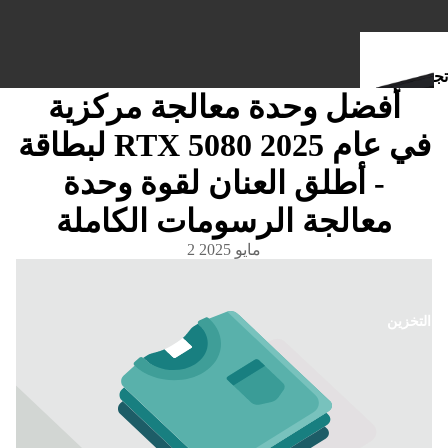
تج
أفضل وحدة معالجة مركزية
مي
عا
لبطاقة RTX 5080 في عام 2025
- أطلق العنان لقوة وحدة
ال
ك
معالجة الرسومات الكاملة
مب
يو
2 مايو 2025
تر
التخزين
ل
ا
أ