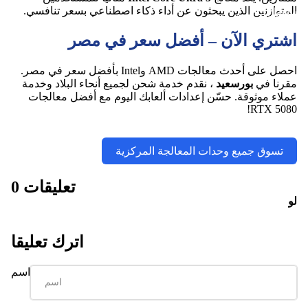
المتوازنين الذين يبحثون عن أداء ذكاء اصطناعي بسعر تنافسي.
أكسسوارات
ا
اشتري الآن – أفضل سعر في مصر
ل
احصل على أحدث معالجات AMD وIntel بأفضل سعر في مصر.
مقرنا في
بورسعيد
، نقدم خدمة شحن لجميع أنحاء البلاد وخدمة
عملاء موثوقة. حسّن إعدادات ألعابك اليوم مع أفضل معالجات
RTX 5080!
تسوق جميع وحدات المعالجة المركزية
ل
0 تعليقات
ا
لو
حا
ا
ت
اترك تعليقا
الم
فاتي
اسم
ح