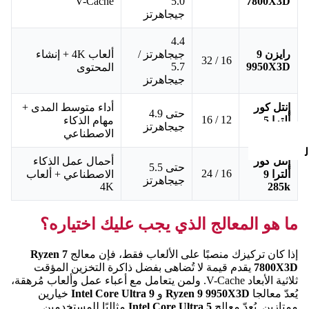
V-Cache
5.0
7800X3D
جيجاهرتز
ا
ل
4.4
رايزن 9
جيجاهرتز /
ألعاب 4K + إنشاء
ا
16 / 32
ا
5.7
9950X3D
المحتوى
جيجاهرتز
إنتل كور
أداء متوسط المدى +
حتى 4.9
12 / 16
ألترا 5
مهام الذكاء
جيجاهرتز
245k
الاصطناعي
ل
إنتل كور
أحمال عمل الذكاء
حتى 5.5
16 / 24
ألترا 9
الاصطناعي + ألعاب
جيجاهرتز
4K
285k
ل
ما هو المعالج الذي يجب عليك اختياره؟
ا
إذا كان تركيزك منصبًا على الألعاب فقط، فإن معالج
Ryzen 7
7800X3D
يقدم قيمة لا تُضاهى بفضل ذاكرة التخزين المؤقت
ثلاثية الأبعاد V-Cache. ولمن يتعامل مع أعباء عمل وألعاب مُرهقة،
ا
يُعدّ معالجا
Ryzen 9 9950X3D
و
Intel Core Ultra 9
خيارين
ممتازين. يُعدّ معالج
Intel Core Ultra 5
مثاليًا للمستخدمين