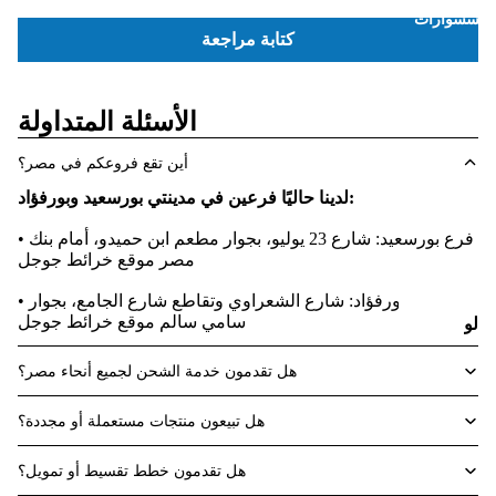
أكسسوارات
ا
كتابة مراجعة
ل
الأسئلة المتداولة
أين تقع فروعكم في مصر؟
لدينا حاليًا فرعين في مدينتي بورسعيد وبورفؤاد:
• فرع بورسعيد: شارع 23 يوليو، بجوار مطعم ابن حميدو، أمام بنك
ل
مصر
موقع خرائط جوجل
• فرع بورفؤاد: شارع الشعراوي وتقاطع شارع الجامع، بجوار
ا
لو
سامي سالم
موقع خرائط جوجل
حا
ا
هل تقدمون خدمة الشحن لجميع أنحاء مصر؟
ت
الم
هل تبيعون منتجات مستعملة أو مجددة؟
فاتي
ح
هل تقدمون خطط تقسيط أو تمويل؟