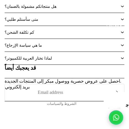
م
هل منتجاتكم مشمولة بالضمان؟
متى سأستلم طلبي؟
جهزة اللابتوب
كم تكلفة الشحن؟
سم
اع
ما هي سياسة الإرجاع؟
ة
سياسة الاسترجاع
الرأ
لماذا تختار العربية للكمبيوتر؟
سياسة الخصوصية
س
قد يعجبك أيضاً
شروط الخدمة
شحن
احصل على عروض حصرية ووصول مبكر إلى المنتجات الجديدة.
اتصال
بريد إلكتروني
إشعار قانوني
الشروط والسياسات
ج
ه
ز
ة