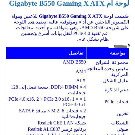
لوحة أم Gigabyte B550 Gaming X ATX
صُممت لوحة
Gigabyte B550 Gaming X ATX
للاعبين وهواة
ب
الكمبيوتر الباحثين عن أداء وموثوقية عالية. تعتمد هذه اللوحة
على شريحة AMD B550، وهي متوافقة مع أحدث معالجات
Ryzen، وتدعم تقنية PCIe 4.0 لنقل بيانات أسرع وتحسين
استجابة النظام بشكل عام.
s
ي
s
مواصفة
تفاصيل
d
AMD B550
مجموعة الشرائح
مقبس وحدة المعالجة
AM4
المركزية
ATX
عامل الشكل
ل
4 × DDR4 DIMM، بسعة تصل إلى 128
دعم الذاكرة
جيجابايت
1 × PCIe 4.0 x16، 2 × PCIe 3.0 x16، 1 ×
فتحات PCIe
PCIe 3.0 x1
هارد
2 × فتحات M.2، 6 × منافذ SATA 6
تخزين
داخل
جيجابت/ثانية
المبردات
ي
الشبكات
شبكة Realtek GbE LAN
صوتي
برنامج ترميز Realtek ALC887