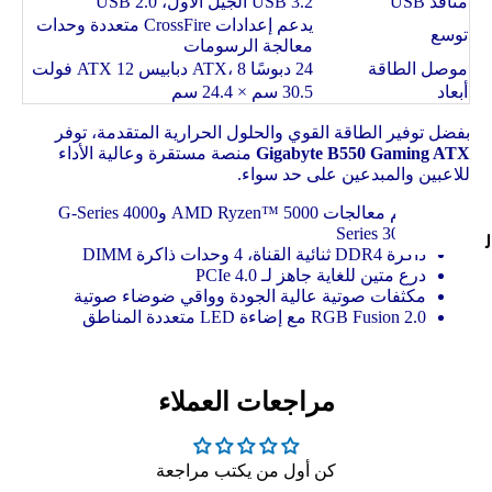
منافذ USB
USB 3.2 الجيل الأول، USB 2.0
يدعم إعدادات CrossFire متعددة وحدات
توسع
ا
ل
معالجة الرسومات
موصل الطاقة
24 دبوسًا ATX، 8 دبابيس ATX 12 فولت
أبعاد
30.5 سم × 24.4 سم
ا
ا
بفضل توفير الطاقة القوي والحلول الحرارية المتقدمة، توفر
Gigabyte B550 Gaming ATX
منصة مستقرة وعالية الأداء
للاعبين والمبدعين على حد سواء.
يدعم معالجات AMD Ryzen™ 5000 و4000 G-Series
و3000 Series
ل
ذاكرة DDR4 ثنائية القناة، 4 وحدات ذاكرة DIMM
درع متين للغاية جاهز لـ PCIe 4.0
مكثفات صوتية عالية الجودة وواقي ضوضاء صوتية
RGB Fusion 2.0 مع إضاءة LED متعددة المناطق
ل
ا
مراجعات العملاء
ا
كن أول من يكتب مراجعة