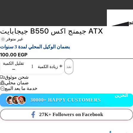
تج
جيجابايت B550 جيمنج اكس ATX
مي
عا
غير متوفر
بضمان الوكيل المحلي لمدة 3 سنوات
ال
100.00 EGP
ك
تقليل الكمية
نفذ
زيادة الكمية
مب
يو
شحن موثوق
تر
ضمان محلي
خدمة ما بعد البيع
التخزين
ل
30000+ HAPPY CUSTOMERS
ا
27K+ Followers on Facebook
أ