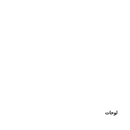
أكسسوارات
لوحات
المفاتيح
ا