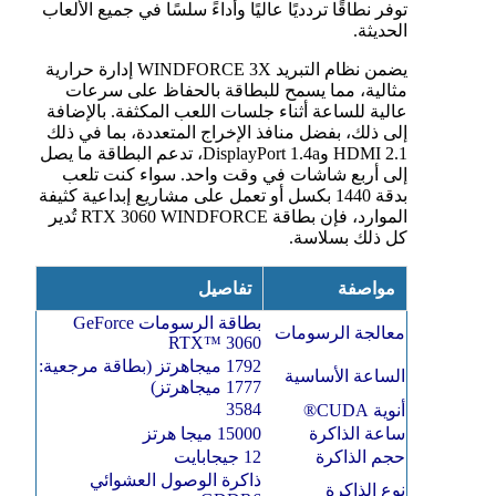
توفر نطاقًا تردديًا عاليًا وأداءً سلسًا في جميع الألعاب
الحديثة.
يضمن نظام التبريد WINDFORCE 3X إدارة حرارية
مثالية، مما يسمح للبطاقة بالحفاظ على سرعات
عالية للساعة أثناء جلسات اللعب المكثفة. بالإضافة
إلى ذلك، بفضل منافذ الإخراج المتعددة، بما في ذلك
HDMI 2.1 وDisplayPort 1.4a، تدعم البطاقة ما يصل
إلى أربع شاشات في وقت واحد. سواء كنت تلعب
بدقة 1440 بكسل أو تعمل على مشاريع إبداعية كثيفة
الموارد، فإن بطاقة RTX 3060 WINDFORCE تُدير
كل ذلك بسلاسة.
مواصفة
تفاصيل
بطاقة الرسومات GeForce
معالجة الرسومات
RTX™ 3060
1792 ميجاهرتز (بطاقة مرجعية:
الساعة الأساسية
1777 ميجاهرتز)
3584
أنوية CUDA®
ساعة الذاكرة
15000 ميجا هرتز
حجم الذاكرة
12 جيجابايت
ذاكرة الوصول العشوائي
نوع الذاكرة