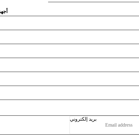
أجهز
اللابت
لوح
ماو
حقائب
اللابتوب
وحدا
التحك
بريد إلكتروني