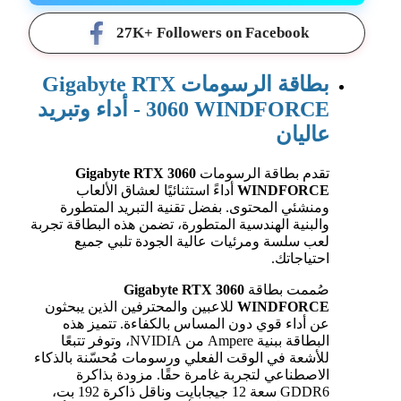
27K+ Followers on Facebook
بطاقة الرسومات Gigabyte RTX
3060 WINDFORCE - أداء وتبريد
عاليان
تقدم بطاقة الرسومات
Gigabyte RTX 3060
WINDFORCE
أداءً استثنائيًا لعشاق الألعاب
ومنشئي المحتوى. بفضل تقنية التبريد المتطورة
والبنية الهندسية المتطورة، تضمن هذه البطاقة تجربة
لعب سلسة ومرئيات عالية الجودة تلبي جميع
احتياجاتك.
صُممت بطاقة
Gigabyte RTX 3060
WINDFORCE
للاعبين والمحترفين الذين يبحثون
عن أداء قوي دون المساس بالكفاءة. تتميز هذه
البطاقة ببنية Ampere من NVIDIA، وتوفر تتبعًا
للأشعة في الوقت الفعلي ورسومات مُحسّنة بالذكاء
الاصطناعي لتجربة غامرة حقًا. مزودة بذاكرة
GDDR6 سعة 12 جيجابايت وناقل ذاكرة 192 بت،