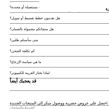
هل تبيعون منتجات مستعملة أو مجددة؟
ة
وب
هل تقدمون خطط تقسيط أو تمويل؟
ة
س
هل منتجاتكم مشمولة بالضمان؟
متى سأستلم طلبي؟
كم تكلفة الشحن؟
ما هي سياسة الإرجاع؟
سياسة الاسترجاع
معلومات عنا
سياسة الخصوصية
لماذا تختار العربية للكمبيوتر؟
شروط الخدمة
قد يعجبك أيضاً
ت
شحن
م
اتصال
إشعار قانوني
احصل على عروض حصرية ووصول مبكر إلى المنتجات الجديدة.
الشروط والسياسات