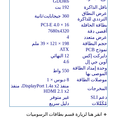
GDDR6
ناقل الذاكرة
192 بت
عرض النطاق
360 جيجابايت/ثانية
الترددي للذاكرة
PCI-E 4.0 × 16
بطاقة الحافلة
7680x4320
أقصى دقة
4
عرض متعدد
حجم البطاقة
198 × 121 × 39 ملم
ATX
نموذج PCB
دايركت إكس
12 النهائي
4.6
أوبن جي إل
وحدة إمداد الطاقة
550 واط
الموصى بها
موصلات الطاقة
8 دبوس × 1
منفذ DisplayPort 1.4a x2، منفذ
المخرجات
HDMI 2.1 x2
دعم SLI
غير متوفر
مُكَمِّلات
دليل سريع
🔹
انقر هنا لزيارة قسم بطاقات الرسوميات