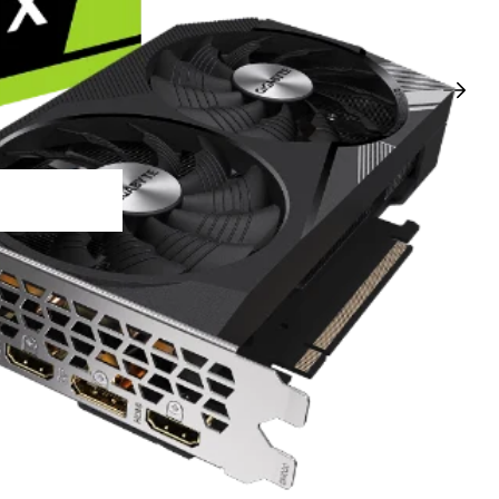
البروسي
سور
الرا
m.
ت
2