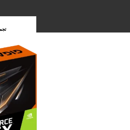
تجم
الكم
الل