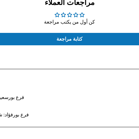
مراجعات العملاء
كن أول من يكتب مراجعة
ال
كتابة مراجعة
• فرع بورسعيد: شارع 23 يوليو، بجوار مط
• فرع بورفؤاد: