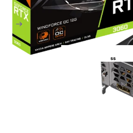
ss
d
ما